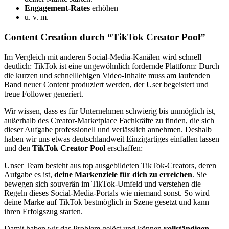
Engagement-Rates
erhöhen
u. v. m.
Content Creation durch “TikTok Creator Pool”
Im Vergleich mit anderen Social-Media-Kanälen wird schnell
deutlich: TikTok ist eine ungewöhnlich fordernde Plattform: Durch
die kurzen und schnelllebigen Video-Inhalte muss am laufenden
Band neuer Content produziert werden, der User begeistert und
treue Follower generiert.
Wir wissen, dass es für Unternehmen schwierig bis unmöglich ist,
außerhalb des Creator-Marketplace Fachkräfte zu finden, die sich
dieser Aufgabe professionell und verlässlich annehmen. Deshalb
haben wir uns etwas deutschlandweit Einzigartiges einfallen lassen
und den
TikTok Creator Pool
erschaffen:
Unser Team besteht aus top ausgebildeten TikTok-Creators, deren
Aufgabe es ist,
deine Markenziele für dich zu erreichen
. Sie
bewegen sich souverän im TikTok-Umfeld und verstehen die
Regeln dieses Social-Media-Portals wie niemand sonst. So wird
deine Marke auf TikTok bestmöglich in Szene gesetzt und kann
ihren Erfolgszug starten.
Damit haben wir das Problem gelöst und können
vollständigen