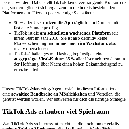
betreut werden. Dabei stellt TikTok keine verdrängende Konkurrenz
dar, sondern gliedert sich ergänzend in die bereits bestehenden
Plattformen ein. Hier ein paar wichtige Statistiken:
90 % aller User
nutzen die App täglich
–im Durchschnitt
fast eine Stunde pro Tag.
TikTok ist die
am schnellsten wachsende Plattform
seit
ihrem Start im Jahr 2018. Sie ist also definitiv keine
Modeerscheinung und
immer noch im Wachstum
, also
relativ unerschlossen.
TikTok-Challenges mit Hashtag begünstigen eine
ausgeprägte Viral-Kultur
: 35 % aller User nehmen daran in
der Hoffnung, über Nacht einen hohen Bekanntheitsgrad zu
erreichen, teil.
Unsere TikTok-Marketing-Agentur sieht in diesen Informationen
eine
gewaltige Bandbreite an Möglichkeiten
und Vorteilen, die
genutzt werden wollen. Wir entwerfen für dich die richtige Strategie.
TikTok Ads erlauben viel Spielraum
Was TikTok Ads so interessant macht, ist die noch immer
relativ
geringe Zahl an Marketern
, die das Portal als Werbefläche