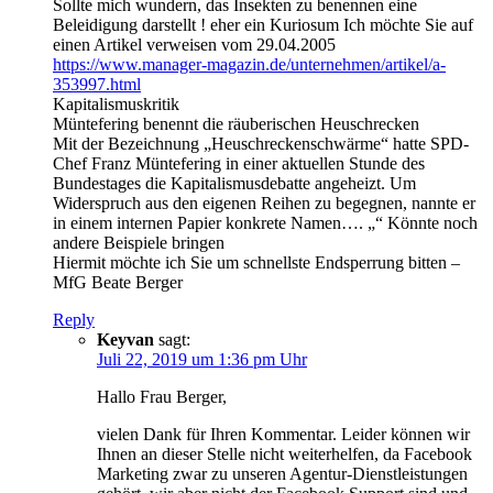
Sollte mich wundern, das Insekten zu benennen eine
Beleidigung darstellt ! eher ein Kuriosum Ich möchte Sie auf
einen Artikel verweisen vom 29.04.2005
https://www.manager-magazin.de/unternehmen/artikel/a-
353997.html
Kapitalismuskritik
Müntefering benennt die räuberischen Heuschrecken
Mit der Bezeichnung „Heuschreckenschwärme“ hatte SPD-
Chef Franz Müntefering in einer aktuellen Stunde des
Bundestages die Kapitalismusdebatte angeheizt. Um
Widerspruch aus den eigenen Reihen zu begegnen, nannte er
in einem internen Papier konkrete Namen…. „“ Könnte noch
andere Beispiele bringen
Hiermit möchte ich Sie um schnellste Endsperrung bitten –
MfG Beate Berger
Reply
Keyvan
sagt:
Juli 22, 2019 um 1:36 pm Uhr
Hallo Frau Berger,
vielen Dank für Ihren Kommentar. Leider können wir
Ihnen an dieser Stelle nicht weiterhelfen, da Facebook
Marketing zwar zu unseren Agentur-Dienstleistungen