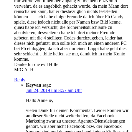
mir wurde von Ihnen der Zugang zu meinem Fb-Konto
verwehrt, da es angeblich gehackt wurde, da mein Mann dort
reinschauen kann, hat er diesbezüglich nichts feststellen
können……ich habe einige Freunde da ich über Fb Candy
spiele, diese jedoch nicht alle per Namen bzw Bild kenne,
quasi habe ich versucht, die Sicherheitsdurchläufe zu
absolvieren, desweiteren habe ich drei meiner Freunde
gebeten mit die 4 stelligen Codes durchzugeben, leider hat
dieses nich gefunzt, nun sollte ich mich an einen anderen PC
bei Fb einloggen, da ich aber nur einen Lappi habe geht dies
sehr schlecht….bitte helfen sie mir, damit ich in mein Konto
komme.
Danke für die evtl Hilfe
MfG A. H.
Reply
Keyvan
sagt:
Juli 24, 2019 um 8:57 am Uhr
Hallo Annelie,
vielen Dank für deinen Kommentar. Leider können wir
an dieser Stelle nicht weiterhelfen, da Facebook
Marketing zwar zu unseren Agentur-Dienstleistungen
gehört, wir aber nicht Facebook bzw. der Facebook
Support sind und dementsprechend keinen Einfluss auf