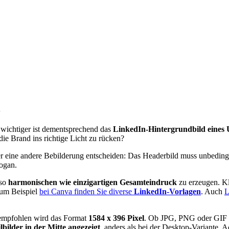
l
o wichtiger ist dementsprechend das
LinkedIn-Hintergrundbild eines 
ie Brand ins richtige Licht zu rücken?
der eine andere Bebilderung entscheiden: Das Headerbild muss unbeding
logan.
nso
harmonischen wie einzigartigen Gesamteindruck
zu erzeugen. Kl
Zum Beispiel
bei Canva finden Sie diverse
LinkedIn-Vorlagen
. Auch
L
empfohlen wird das Format
1584 x 396 Pixel
. Ob JPG, PNG oder GIF sp
lbilder in der Mitte angezeigt
, anders als bei der Desktop-Variante. A