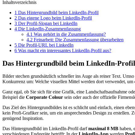
Inhaltsverzeichnis
1
Das Hintergrundbild beim LinkedIn-Profil
2
Das eigene Logo beim LinkedIn-Profil
3
Der Profil-Slogan bei LinkedIn
4
Die LinkedIn-Zusammenfassung
4.1
Was gehört in die Zusammenfassung?
4.2
Feinarbeit: Die Zusammenfassung überarbeiten
5
Die Profil-URL bei LinkedIn
6
Was macht ein interessantes LinkedIn-Profil aus?
Das Hintergrundbild beim LinkedIn-Profi
Bilder stechen grundsätzlich schneller ins Auge als reiner Text. Ums
Konkurrenz um: Welche visuellen Mittel werden dort verwendet, um d
Ganz egal, ob Sie sich für eine Grafik, eine Landschaftsaufnahme o
Beispiel die
Corporate Colour
sein oder auch der offizielle Firmens
Das Ziel des Hintergrundbildes ist es schlicht und einfach, einen ebe
kein Profi-Grafiker sein, um ein ansprechendes Design zu erstellen. 
genügend Inspiration.
Das Hintergrundbild im LinkedIn-Profil darf
maximal 8 MB
haben, 
verschiedenen Endgeräte betrifft: In der
LinkedIn-App
werden
Profi