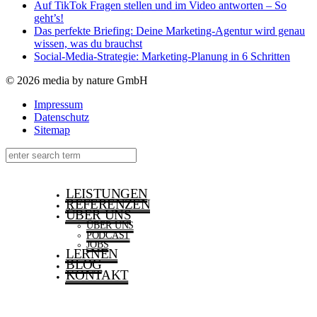
Auf TikTok Fragen stellen und im Video antworten – So
geht’s!
Das perfekte Briefing: Deine Marketing-Agentur wird genau
wissen, was du brauchst
Social-Media-Strategie: Marketing-Planung in 6 Schritten
© 2026 media by nature GmbH
Impressum
Datenschutz
Sitemap
LEISTUNGEN
REFERENZEN
ÜBER UNS
ÜBER UNS
PODCAST
JOBS
LERNEN
BLOG
KONTAKT