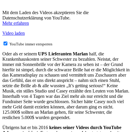
Mit dem Laden des Videos akzeptieren Sie die
Datenschutzerklärung von YouTube.
Mehr erfahren
Video laden
YouTube immer entsperren
Oder als er seinem
UPS Lieferanten Marlan
half, die
Krankenhauskosten seiner Schwester zu bezahlen. Neistat, der
immer mit Sonnenbrille vor der Kamera zu sehen ist – der Grund
hierfür ist simpel, durch die schwarze Brille hat er die Möglichkeit in
das Kameradisplay zu schauen und vermittelt uns Zuschauern aber
das Gefühl, das er uns direkt anspricht – nahm sich einen Stuhl,
setzte die Brille ab & alle wussten „It’s getting serious!“ Keine
Musik, ein stilles Studio und Casey erzählte den Leuten von Marlan.
Innerhalb von 4 Tagen war das Ziel mehr als nur erreicht und die
Fundraiser Seite wurde geschlossen. Sicher hätte Casey noch viel
mehr Geld damit erzielen können, aber darum ging es nicht.
125.000$ sollten an Marlan gehen, für seine Schwester, die
restlichen 5.000$ wurden gespendet.
Übrigens hat er bis 2016
keines seiner Videos durch YouTube