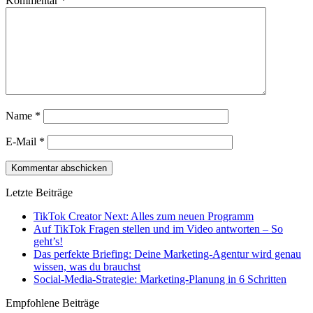
Kommentar
*
Name
*
E-Mail
*
Letzte Beiträge
TikTok Creator Next: Alles zum neuen Programm
Auf TikTok Fragen stellen und im Video antworten – So
geht’s!
Das perfekte Briefing: Deine Marketing-Agentur wird genau
wissen, was du brauchst
Social-Media-Strategie: Marketing-Planung in 6 Schritten
Empfohlene Beiträge