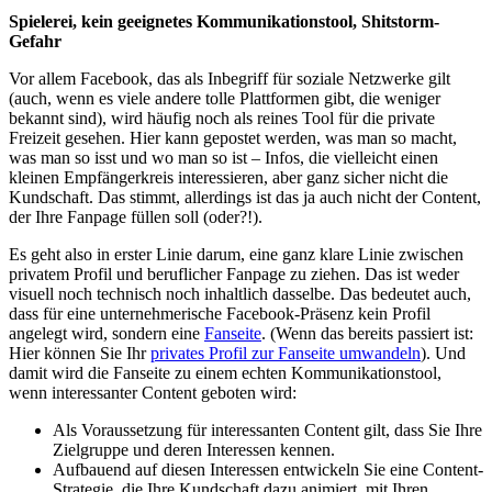
Spielerei, kein geeignetes Kommunikationstool, Shitstorm-
Gefahr
Vor allem Facebook, das als Inbegriff für soziale Netzwerke gilt
(auch, wenn es viele andere tolle Plattformen gibt, die weniger
bekannt sind), wird häufig noch als reines Tool für die private
Freizeit gesehen. Hier kann gepostet werden, was man so macht,
was man so isst und wo man so ist – Infos, die vielleicht einen
kleinen Empfängerkreis interessieren, aber ganz sicher nicht die
Kundschaft. Das stimmt, allerdings ist das ja auch nicht der Content,
der Ihre Fanpage füllen soll (oder?!).
Es geht also in erster Linie darum, eine ganz klare Linie zwischen
privatem Profil und beruflicher Fanpage zu ziehen. Das ist weder
visuell noch technisch noch inhaltlich dasselbe. Das bedeutet auch,
dass für eine unternehmerische Facebook-Präsenz kein Profil
angelegt wird, sondern eine
Fanseite
. (Wenn das bereits passiert ist:
Hier können Sie Ihr
privates Profil zur Fanseite umwandeln
). Und
damit wird die Fanseite zu einem echten Kommunikationstool,
wenn interessanter Content geboten wird:
Als Voraussetzung für interessanten Content gilt, dass Sie Ihre
Zielgruppe und deren Interessen kennen.
Aufbauend auf diesen Interessen entwickeln Sie eine Content-
Strategie, die Ihre Kundschaft dazu animiert, mit Ihren