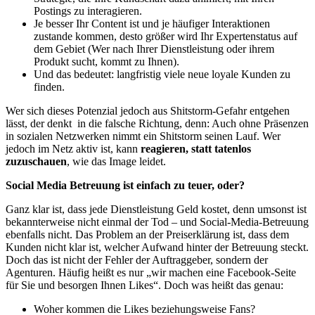
Postings zu interagieren.
Je besser Ihr Content ist und je häufiger Interaktionen
zustande kommen, desto größer wird Ihr Expertenstatus auf
dem Gebiet (Wer nach Ihrer Dienstleistung oder ihrem
Produkt sucht, kommt zu Ihnen).
Und das bedeutet: langfristig viele neue loyale Kunden zu
finden.
Wer sich dieses Potenzial jedoch aus Shitstorm-Gefahr entgehen
lässt, der denkt in die falsche Richtung, denn: Auch ohne Präsenzen
in sozialen Netzwerken nimmt ein Shitstorm seinen Lauf. Wer
jedoch im Netz aktiv ist, kann
reagieren, statt tatenlos
zuzuschauen
, wie das Image leidet.
Social Media Betreuung ist einfach zu teuer, oder?
Ganz klar ist, dass jede Dienstleistung Geld kostet, denn umsonst ist
bekannterweise nicht einmal der Tod – und Social-Media-Betreuung
ebenfalls nicht. Das Problem an der Preiserklärung ist, dass dem
Kunden nicht klar ist, welcher Aufwand hinter der Betreuung steckt.
Doch das ist nicht der Fehler der Auftraggeber, sondern der
Agenturen. Häufig heißt es nur „wir machen eine Facebook-Seite
für Sie und besorgen Ihnen Likes“. Doch was heißt das genau:
Woher kommen die Likes beziehungsweise Fans?