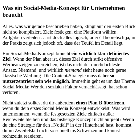
Was ein Social-Media-Konzept für Unternehmen
braucht
Alles, was wir gerade beschrieben haben, klingt auf den ersten Blick
nicht so kompliziert. Ziele festlegen, eine Plattform wählen,
Aufgaben verteilen … ist doch alles logisch, oder? Theoretisch ja, in
der Praxis zeigt sich jedoch oft, dass der Teufel im Detail liegt.
Ein Social-Media-Konzept braucht
ein wirklich klar definiertes
Ziel
. Wenn der Plan aber ist, dieses Ziel durch strikt offensive
Werbeanzeigen zu erreichen, ist das nicht der durchdachteste
Ansatz. Niemand, und wirklich
niemand
sieht heute noch gerne
klassische Werbung. Die Content-Strategie muss daher
so
nutzerzentriert sein wie möglich
. Immerhin geht es um das Thema
Social Media: Wer den sozialen Faktor vernachlässigt, hat schon
verloren.
Nicht zuletzt solltest du dir außerdem
einen Plan B überlegen
,
wenn du dein erstes Social-Media-Konzept entwickelst: Was wird
unternommen, wenn die festgesetzten Ziele einfach außer
Reichweite bleiben und das bisherige Konzept nicht aufgeht? Wenn
du eine Strategie für den „Notfall“ in der Hinterhand hast, kommst
du im Zweifelsfall nicht so schnell ins Schwitzen und kannst
rechtzeitig reagieren.