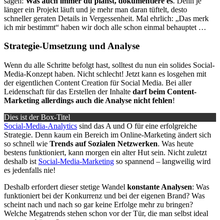
sagen:
Was auch immer du planst, dokumentiere es
. Denn je
länger ein Projekt läuft und je mehr man daran tüftelt, desto
schneller geraten Details in Vergessenheit. Mal ehrlich: „Das merk
ich mir bestimmt“ haben wir doch alle schon einmal behauptet …
Strategie-Umsetzung und Analyse
Wenn du alle Schritte befolgt hast, solltest du nun ein solides Social-
Media-Konzept haben. Nicht schlecht! Jetzt kann es losgehen mit
der eigentlichen Content Creation für Social Media. Bei aller
Leidenschaft für das Erstellen der Inhalte
darf beim Content-
Marketing allerdings auch die Analyse nicht fehlen
!
Dies ist der Box-Titel
Social-Media-Analytics
sind das A und O für eine erfolgreiche
Strategie. Denn kaum ein Bereich im Online-Marketing ändert sich
so schnell wie
Trends auf Sozialen Netzwerken
. Was heute
bestens funktioniert, kann morgen ein alter Hut sein. Nicht zuletzt
deshalb ist
Social-Media-Marketing
so spannend – langweilig wird
es jedenfalls nie!
Deshalb erfordert dieser stetige Wandel
konstante Analysen
: Was
funktioniert bei der Konkurrenz und bei der eigenen Brand? Was
scheint nach und nach so gar keine Erfolge mehr zu bringen?
Welche Megatrends stehen schon vor der Tür, die man selbst ideal