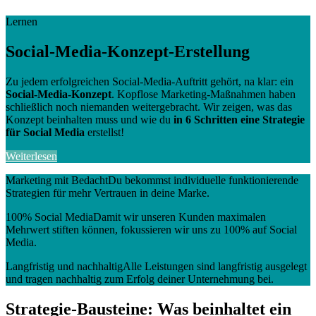
Lernen
Social-Media-Konzept-Erstellung
Zu jedem erfolgreichen Social-Media-Auftritt gehört, na klar: ein
Social-Media-Konzept
. Kopflose Marketing-Maßnahmen haben
schließlich noch niemanden weitergebracht. Wir zeigen, was das
Konzept beinhalten muss und wie du
in 6 Schritten eine Strategie
für Social Media
erstellst!
Weiterlesen
Marketing mit Bedacht
Du bekommst individuelle funktionierende
Strategien für mehr Vertrauen in deine Marke.
100% Social Media
Damit wir unseren Kunden maximalen
Mehrwert stiften können, fokussieren wir uns zu 100% auf Social
Media.
Langfristig und nachhaltig
Alle Leistungen sind langfristig ausgelegt
und tragen nachhaltig zum Erfolg deiner Unternehmung bei.
Strategie-Bausteine: Was beinhaltet ein