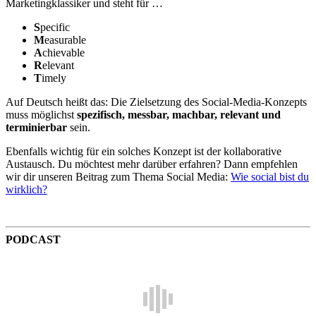
Marketingklassiker und steht für …
S
pecific
M
easurable
A
chievable
R
elevant
T
imely
Auf Deutsch heißt das: Die Zielsetzung des Social-Media-Konzepts
muss möglichst
spezifisch, messbar, machbar, relevant und
terminierbar
sein.
Ebenfalls wichtig für ein solches Konzept ist der kollaborative
Austausch. Du möchtest mehr darüber erfahren? Dann empfehlen
wir dir unseren Beitrag zum Thema Social Media:
Wie social bist du
wirklich?
PODCAST