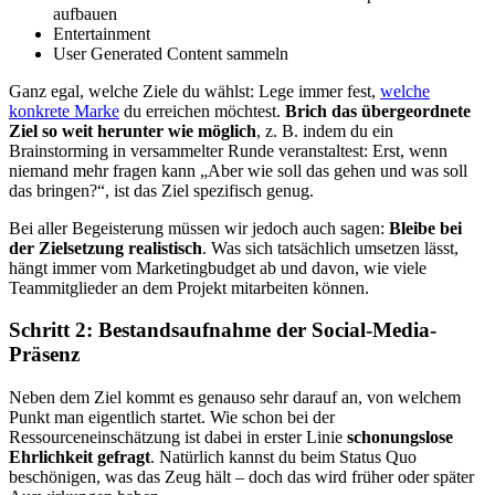
aufbauen
Entertainment
User Generated Content sammeln
Ganz egal, welche Ziele du wählst: Lege immer fest,
welche
konkrete Marke
du erreichen möchtest.
Brich das übergeordnete
Ziel so weit herunter wie möglich
, z. B. indem du ein
Brainstorming in versammelter Runde veranstaltest: Erst, wenn
niemand mehr fragen kann „Aber wie soll das gehen und was soll
das bringen?“, ist das Ziel spezifisch genug.
Bei aller Begeisterung müssen wir jedoch auch sagen:
Bleibe bei
der Zielsetzung realistisch
. Was sich tatsächlich umsetzen lässt,
hängt immer vom Marketingbudget ab und davon, wie viele
Teammitglieder an dem Projekt mitarbeiten können.
Schritt 2: Bestandsaufnahme der Social-Media-
Präsenz
Neben dem Ziel kommt es genauso sehr darauf an, von welchem
Punkt man eigentlich startet. Wie schon bei der
Ressourceneinschätzung ist dabei in erster Linie
schonungslose
Ehrlichkeit gefragt
. Natürlich kannst du beim Status Quo
beschönigen, was das Zeug hält – doch das wird früher oder später